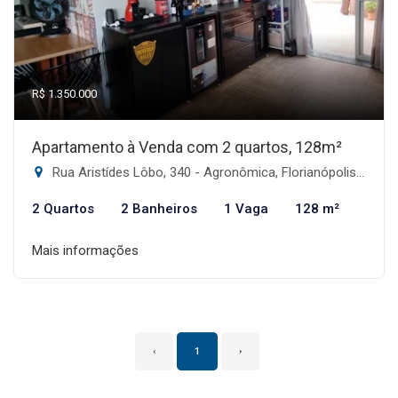
R$ 1.350.000
Apartamento à Venda com 2 quartos, 128m²
Rua Aristídes Lôbo, 340 - Agronômica, Florianópolis-SC
2 Quartos
2 Banheiros
1 Vaga
128 m²
Mais informações
‹
1
›