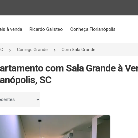
eis à venda
Ricardo Galisteo
Conheça Florianópolis
SC
Córrego Grande
Com Sala Grande
artamento com Sala Grande à Ve
ianópolis, SC
 por