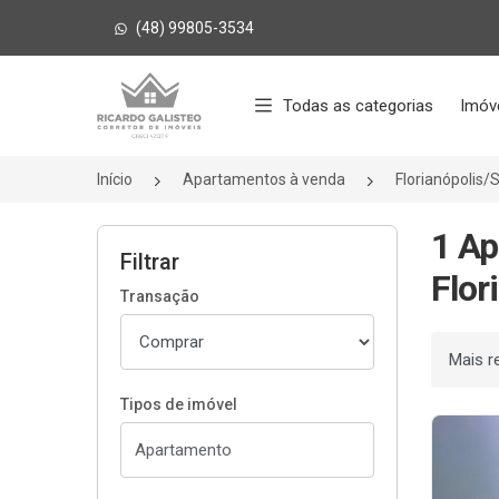
(48) 99805-3534
Página inicial
Todas as categorias
Imóv
Início
Apartamentos à venda
Florianópolis/
1 Ap
Filtrar
Flor
Transação
Ordenar
Tipos de imóvel