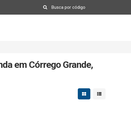
nda em Córrego Grande,
Mostrar resultados em 
Mostrar resultad