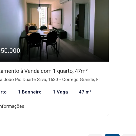
950.000
tamento à Venda com 1 quarto, 47m²
 João Pio Duarte Silva, 1630 - Córrego Grande, Florianópolis-SC
rto
1 Banheiro
1 Vaga
47 m²
informações