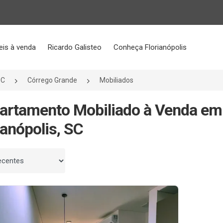
eis à venda
Ricardo Galisteo
Conheça Florianópolis
SC
Córrego Grande
Mobiliados
artamento Mobiliado à Venda em
ianópolis, SC
 por