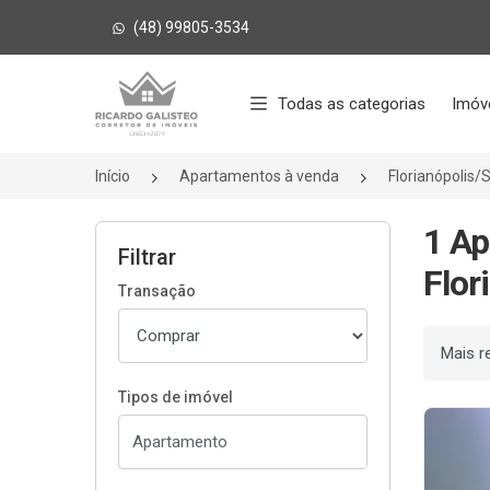
(48) 99805-3534
Página inicial
Todas as categorias
Imóv
Início
Apartamentos à venda
Florianópolis/
1 Ap
Filtrar
Flor
Transação
Ordenar
Tipos de imóvel