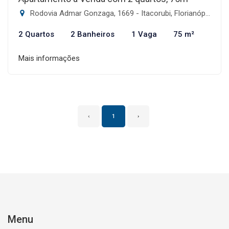
Rodovia Admar Gonzaga, 1669 - Itacorubi, Florianópolis-SC
2 Quartos
2 Banheiros
1 Vaga
75 m²
Mais informações
‹
1
›
Menu