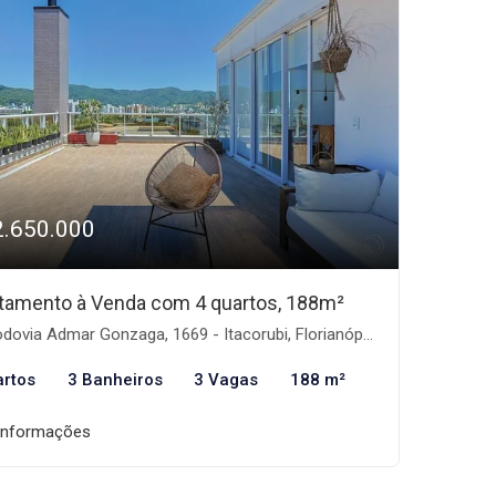
2.650.000
tamento à Venda com 4 quartos, 188m²
ovia Admar Gonzaga, 1669 - Itacorubi, Florianópolis-SC
artos
3 Banheiros
3 Vagas
188 m²
informações