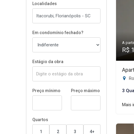
Localidades
Em condomínio fechado?
A parti
R$ 
Estágio da obra
Apar
Rod
3 Qua
Preço mínimo
Preço máximo
Mais 
Quartos
1
2
3
4+