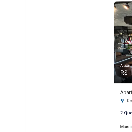
A parti
R$ 
Apar
Rod
2 Qua
Mais 