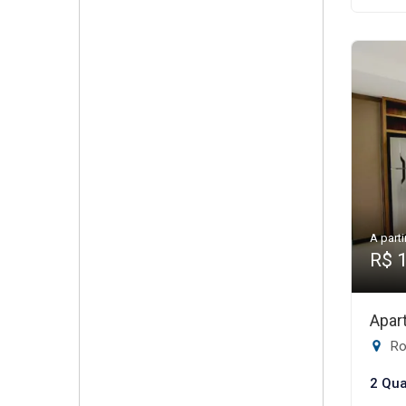
A parti
R$ 
Apar
Rod
2 Qua