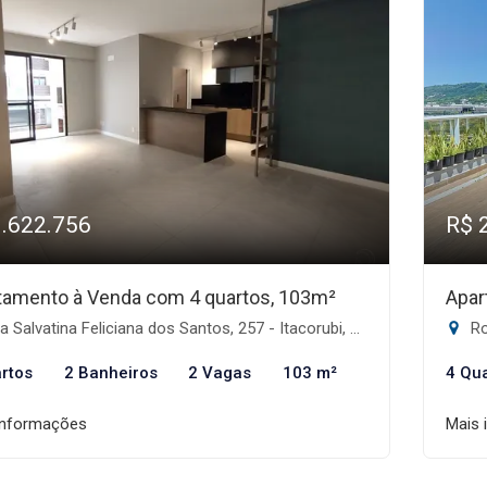
1.622.756
R$ 
tamento à Venda com 4 quartos, 103m²
Apar
Salvatina Feliciana dos Santos, 257 - Itacorubi, Florianópolis-SC
Rod
rtos
2 Banheiros
2 Vagas
103 m²
4 Qu
informações
Mais 