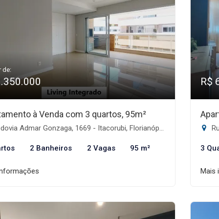
r de:
1.350.000
R$ 
tamento à Venda com 3 quartos, 95m²
Apar
ovia Admar Gonzaga, 1669 - Itacorubi, Florianópolis-SC
Rua 
rtos
2 Banheiros
2 Vagas
95 m²
3 Qu
informações
Mais 