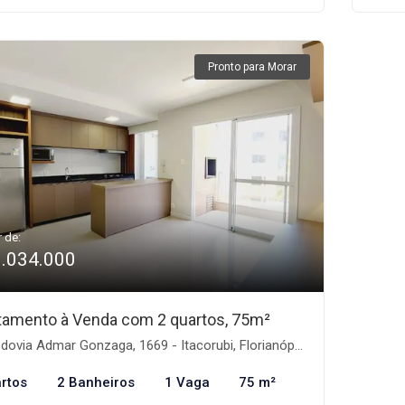
Pronto para Morar
r de:
1.034.000
tamento à Venda com 2 quartos, 75m²
ovia Admar Gonzaga, 1669 - Itacorubi, Florianópolis-SC
rtos
2 Banheiros
1 Vaga
75 m²