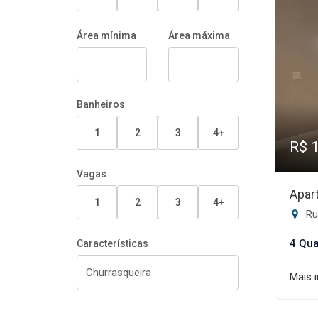
Área mínima
Área máxima
Banheiros
1
2
3
4+
R$ 
Vagas
Apar
1
2
3
4+
Rua 
4 Qua
Características
Mais 