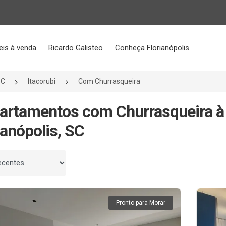
eis à venda
Ricardo Galisteo
Conheça Florianópolis
SC
Itacorubi
Com Churrasqueira
artamentos com Churrasqueira à 
ianópolis, SC
 por
Pronto para Morar