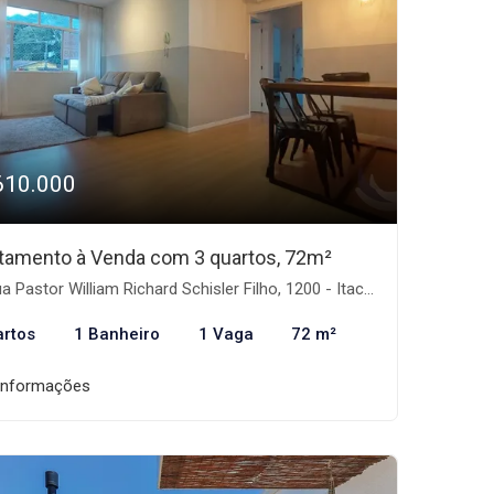
610.000
tamento à Venda com 3 quartos, 72m²
Pastor William Richard Schisler Filho, 1200 - Itacorubi, Florianópolis-SC
artos
1 Banheiro
1 Vaga
72 m²
informações