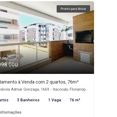
Pronto para Morar
r de:
998.000
tamento à Venda com 2 quartos, 76m²
ovia Admar Gonzaga, 1669 - Itacorubi, Florianópolis-SC
artos
3 Banheiros
1 Vaga
76 m²
informações