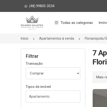
(48) 99805-3534
Página inicial
Todas as categorias
Imóv
Início
Apartamentos à venda
Florianópolis/
7 Ap
Filtrar
Flor
Transação
Ordenar
Tipos de imóvel