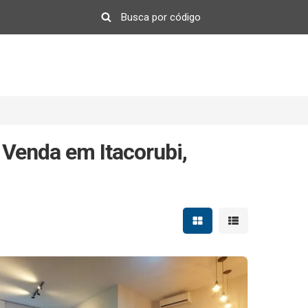
Venda em Itacorubi,
Mostrar resultados em 
Mostrar resultad