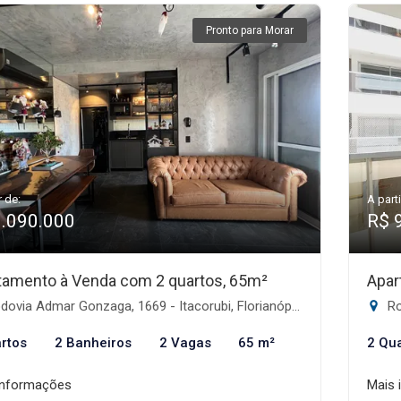
Pronto para Morar
r de:
A parti
1.090.000
R$ 
tamento à Venda com 2 quartos, 65m²
Apar
ovia Admar Gonzaga, 1669 - Itacorubi, Florianópolis-SC
Rod
rtos
2 Banheiros
2 Vagas
65 m²
2 Qu
informações
Mais 