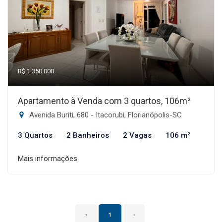
R$ 1.350.000
Apartamento à Venda com 3 quartos, 106m²
Avenida Buriti, 680 - Itacorubi, Florianópolis-SC
3 Quartos
2 Banheiros
2 Vagas
106 m²
Mais informações
‹
1
›