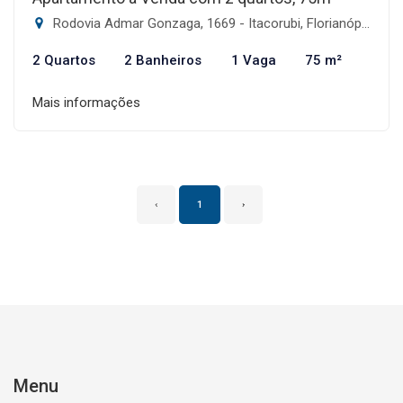
Rodovia Admar Gonzaga, 1669 - Itacorubi, Florianópolis-SC
2 Quartos
2 Banheiros
1 Vaga
75 m²
Mais informações
‹
1
›
Menu