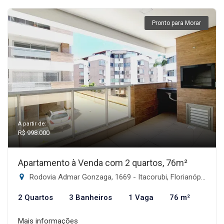
Pronto para Morar
A partir de:
R$ 998.000
Apartamento à Venda com 2 quartos, 76m²
Rodovia Admar Gonzaga, 1669 - Itacorubi, Florianópolis-SC
2 Quartos
3 Banheiros
1 Vaga
76 m²
Mais informações