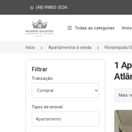
(48) 99805-3534
Página inicial
Todas as categorias
Imóv
Início
Apartamentos à venda
Florianópolis/
1 Ap
Filtrar
Atlâ
Transação
Ordenar
Tipos de imóvel