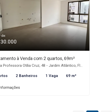
r de:
930.000
tamento à Venda com 2 quartos, 69m²
Professora Otília Cruz, 48 - Jardim Atlântico, Florianópolis-SC
rtos
2 Banheiros
1 Vaga
69 m²
informações