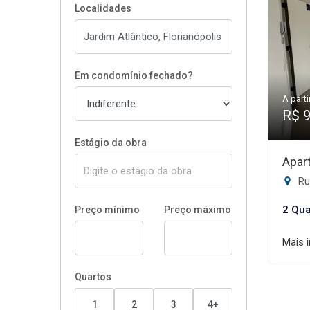
Localidades
Em condomínio fechado?
A parti
R$ 
Estágio da obra
Apar
Rua 
2 Qua
Preço mínimo
Preço máximo
Mais 
Quartos
1
2
3
4+