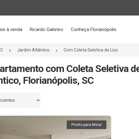
eis à venda
Ricardo Galisteo
Conheça Florianópolis
SC
Jardim Atlântico
Com Coleta Seletiva de Lixo
artamento com Coleta Seletiva d
ntico, Florianópolis, SC
 por
Pronto para Morar