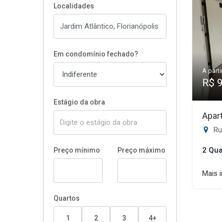
Localidades
Em condomínio fechado?
A parti
R$ 
Estágio da obra
Apar
Rua 
2 Qua
Preço mínimo
Preço máximo
Mais 
Quartos
1
2
3
4+