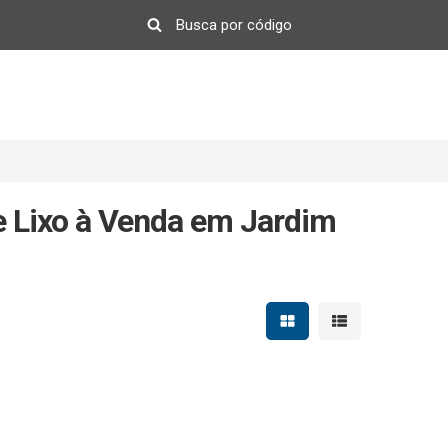
e Lixo à Venda em Jardim
Mostrar resultados em 
Mostrar resultad