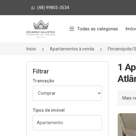
(48) 99805-3534
Página inicial
Todas as categorias
Imóv
Início
Apartamentos à venda
Florianópolis/
1 Ap
Filtrar
Atlâ
Transação
Ordenar
Tipos de imóvel