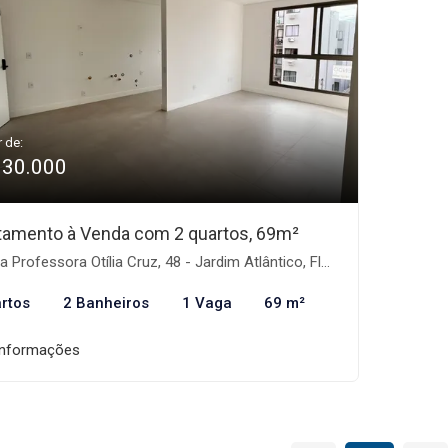
r de:
930.000
tamento à Venda com 2 quartos, 69m²
Professora Otília Cruz, 48 - Jardim Atlântico, Florianópolis-SC
rtos
2 Banheiros
1 Vaga
69 m²
informações