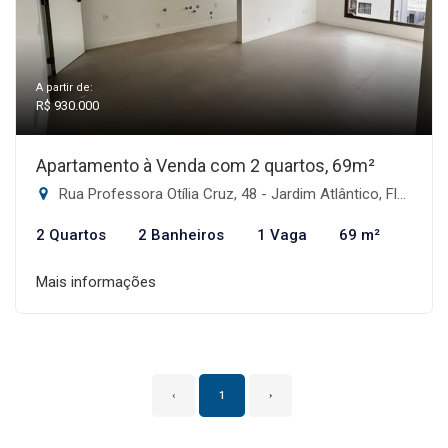
A partir de:
R$ 930.000
Apartamento à Venda com 2 quartos, 69m²
Rua Professora Otília Cruz, 48 - Jardim Atlântico, Florianópolis-SC
2 Quartos
2 Banheiros
1 Vaga
69 m²
Mais informações
‹
1
›