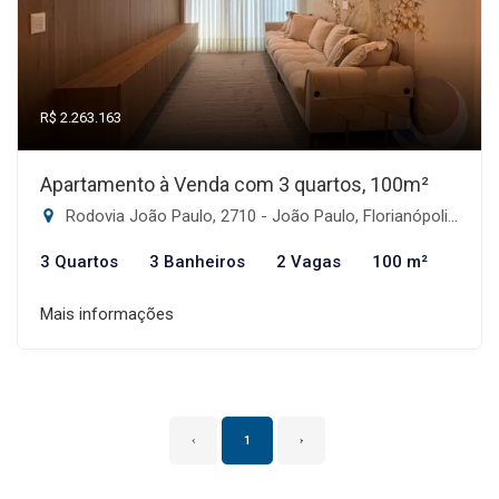
R$ 2.263.163
Apartamento à Venda com 3 quartos, 100m²
Rodovia João Paulo, 2710 - João Paulo, Florianópolis-SC
3 Quartos
3 Banheiros
2 Vagas
100 m²
Mais informações
‹
1
›