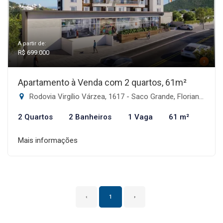
A partir de:
R$ 699.000
Apartamento à Venda com 2 quartos, 61m²
Rodovia Virgílio Várzea, 1617 - Saco Grande, Florianópolis-SC
2 Quartos
2 Banheiros
1 Vaga
61 m²
Mais informações
‹
1
›