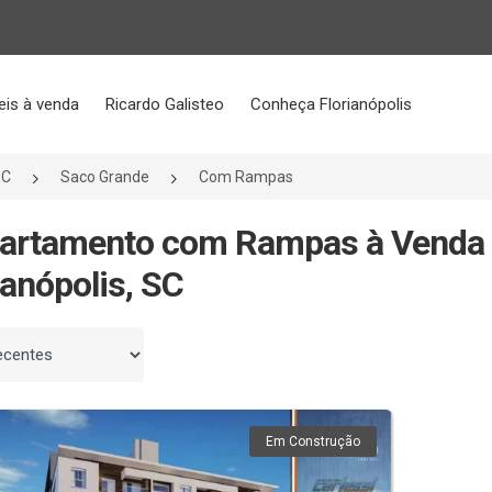
eis à venda
Ricardo Galisteo
Conheça Florianópolis
SC
Saco Grande
Com Rampas
partamento com Rampas à Venda 
ianópolis, SC
 por
Em Construção