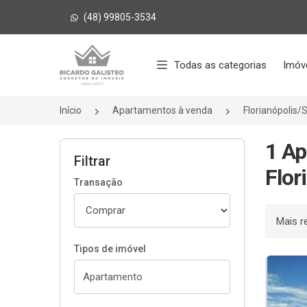
(48) 99805-3534
Página inicial
Todas as categorias
Imóv
Início
Apartamentos à venda
Florianópolis/
1 A
Filtrar
Flor
Transação
Ordenar
Tipos de imóvel