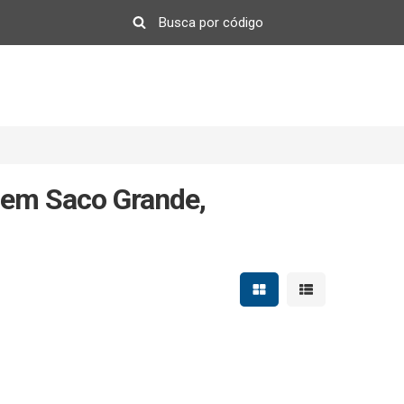
em Saco Grande,
Mostrar resultados em 
Mostrar resultad