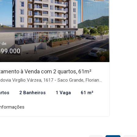
r de:
699.000
tamento à Venda com 2 quartos, 61m²
ovia Virgílio Várzea, 1617 - Saco Grande, Florianópolis-SC
rtos
2 Banheiros
1 Vaga
61 m²
informações