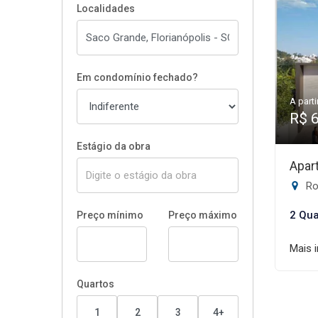
Localidades
Em condomínio fechado?
A parti
R$ 
Estágio da obra
Apar
Rod
2 Qua
Preço mínimo
Preço máximo
Mais 
Quartos
1
2
3
4+