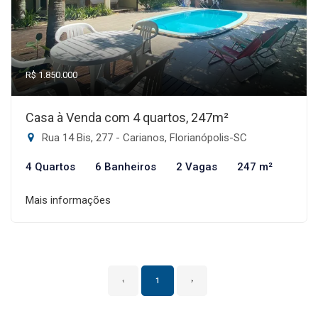
R$ 1.850.000
Casa à Venda com 4 quartos, 247m²
Rua 14 Bis, 277 - Carianos, Florianópolis-SC
4 Quartos
6 Banheiros
2 Vagas
247 m²
Mais informações
‹
1
›