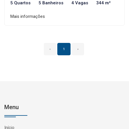
5 Quartos
5 Banheiros
4 Vagas
344 m²
Mais informações
‹
1
›
Menu
Início