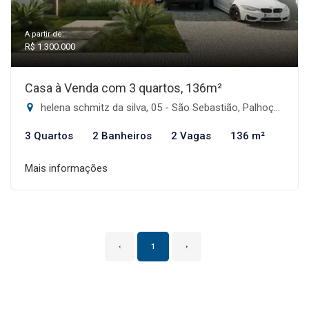
A partir de:
R$ 1.300.000
Casa à Venda com 3 quartos, 136m²
helena schmitz da silva, 05 - São Sebastião, Palhoça-SC
3 Quartos
2 Banheiros
2 Vagas
136 m²
Mais informações
‹
1
›