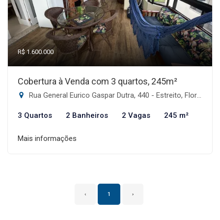
R$ 1.600.000
Cobertura à Venda com 3 quartos, 245m²
Rua General Eurico Gaspar Dutra, 440 - Estreito, Florianópolis-SC
3 Quartos
2 Banheiros
2 Vagas
245 m²
Mais informações
‹
1
›