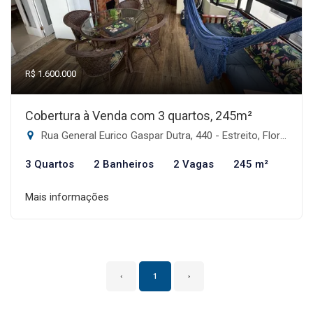
R$ 1.600.000
Cobertura à Venda com 3 quartos, 245m²
Rua General Eurico Gaspar Dutra, 440 - Estreito, Florianópolis-SC
3 Quartos
2 Banheiros
2 Vagas
245 m²
Mais informações
‹
1
›