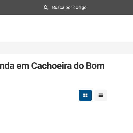
enda em Cachoeira do Bom
Mostrar resultados em 
Mostrar resultad