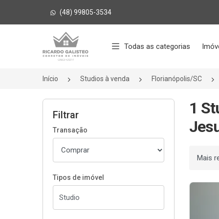
(48) 99805-3534
Página inicial
Todas as categorias
Imóv
Início
Studios à venda
Florianópolis/SC
1 St
Filtrar
Jesu
Transação
Ordenar
Tipos de imóvel