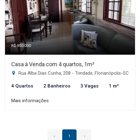
R$ 950.000
Casa à Venda com 4 quartos, 1m²
Rua Alba Dias Cunha, 208 - Trindade, Florianópolis-SC
4 Quartos
2 Banheiros
3 Vagas
1 m²
Mais informações
‹
1
›