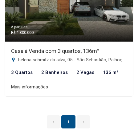
A partir de:
R$ 1.300.000
Casa à Venda com 3 quartos, 136m²
helena schmitz da silva, 05 - São Sebastião, Palhoça-SC
3 Quartos
2 Banheiros
2 Vagas
136 m²
Mais informações
‹
1
›