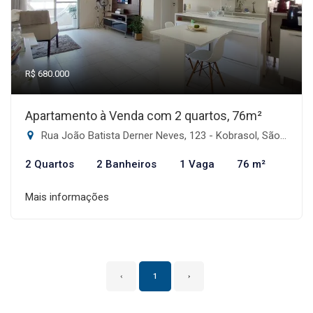
R$ 680.000
Apartamento à Venda com 2 quartos, 76m²
Rua João Batista Derner Neves, 123 - Kobrasol, São José-SC
2 Quartos
2 Banheiros
1 Vaga
76 m²
Mais informações
‹
1
›