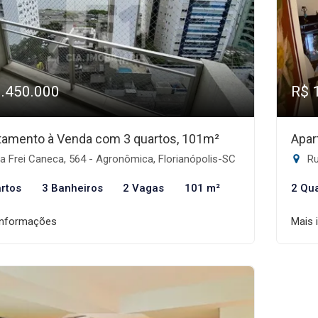
1.450.000
R$ 
tamento à Venda com 3 quartos, 101m²
Apar
 Frei Caneca, 564 - Agronômica, Florianópolis-SC
Ru
rtos
3 Banheiros
2 Vagas
101 m²
2 Qu
informações
Mais 