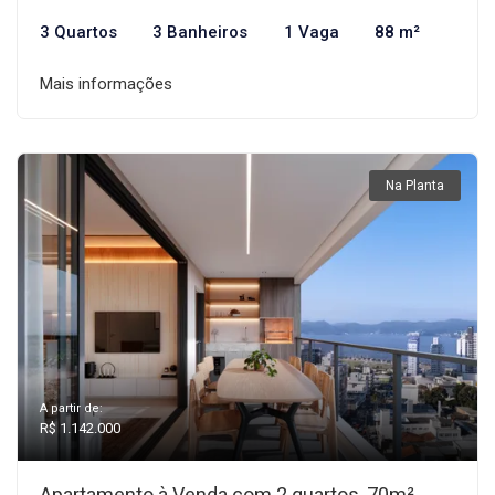
3 Quartos
3 Banheiros
1 Vaga
88 m²
Mais informações
Na Planta
A partir de:
R$ 1.142.000
Apartamento à Venda com 2 quartos, 70m²